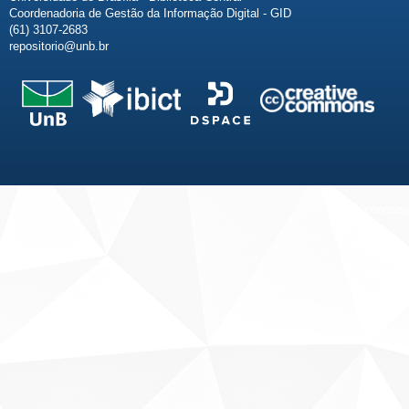
Coordenadoria de Gestão da Informação Digital - GID
(61) 3107-2683
repositorio@unb.br
Fale conosco
Sobre