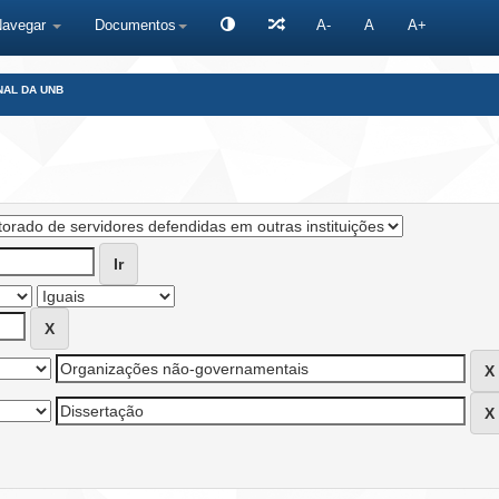
Navegar
Documentos
A-
A
A+
NAL DA UNB