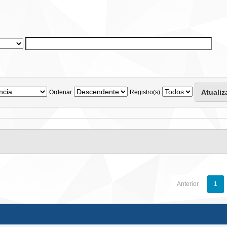
Ordenar
Registro(s)
Anterior
1