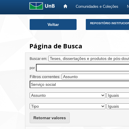
Comunidades e Coleções
Skip
REPOSITÓRIO INSTITUCIO
Voltar
navigation
Página de Busca
Buscar em:
por
Filtros correntes:
Retornar valores