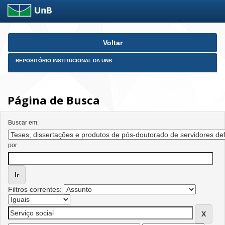
Skip
Voltar
navigation
REPOSITÓRIO INSTITUCIONAL DA UNB
Página de Busca
Buscar em:
por
Filtros correntes: