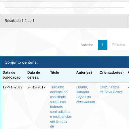
Resultado 1-1 de 1.
Anterior
1
Próximo
Conjunto de itens:
Data de
Data de
Título
Autor(es)
Orientador(es)
publicação
defesa
12-Mai-2017
2-Fev-2017
Trabalho
Duarte,
Ortiz, Fátima
docente do
Janaína
da Silva Grave
assistente
Lopes do
social nas
Nascimento
federais :
contradições
e resistências
em tempos
de