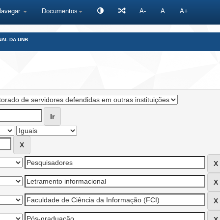
Navegar
Documentos
A-
A
A+
NAL DA UNB