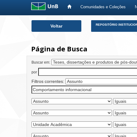
Comunidades e Coleções
Skip
REPOSITÓRIO INSTITUCIO
Voltar
navigation
Página de Busca
Buscar em:
por
Filtros correntes: