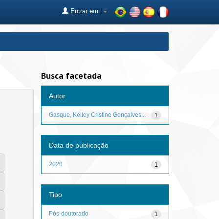
Entrar em:
Busca facetada
Autor
Gasque, Kelley Cristine Gonçalves...
1
Data de publicação
2020
1
Tipo
Pós-doutorado
1