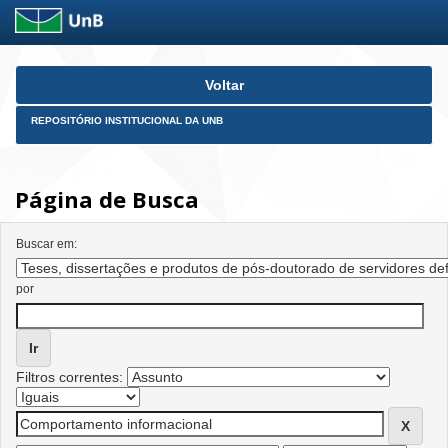
Skip
Voltar
navigation
REPOSITÓRIO INSTITUCIONAL DA UNB
Página de Busca
Buscar em:
por
Filtros correntes: