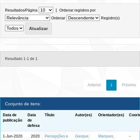
|
Resultados/Página
Ordenar registros por
Ordenar
Registro(s)
Resultado 1-1 de 1.
Anterior
1
Próximo
Conjunto de itens:
Data de
Data
Título
Autor(es)
Orientador(es)
Coori
publicação
de
defesa
1-Jun-2020
2020
Percepções e
Gasque,
Marques,
-