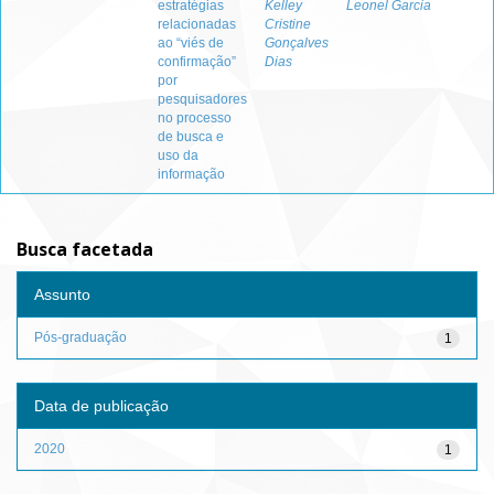
estratégias
Kelley
Leonel Garcia
relacionadas
Cristine
ao “viés de
Gonçalves
confirmação”
Dias
por
pesquisadores
no processo
de busca e
uso da
informação
Busca facetada
Assunto
Pós-graduação
1
Data de publicação
2020
1