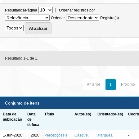
|
Resultados/Página
Ordenar registros por
Ordenar
Registro(s)
Resultado 1-1 de 1.
Anterior
1
Próximo
Conjunto de itens:
Data de
Data
Título
Autor(es)
Orientador(es)
Coori
publicação
de
defesa
1-Jun-2020
2020
Percepções e
Gasque,
Marques,
-