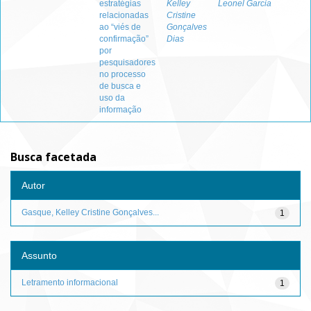
estratégias
Kelley
Leonel Garcia
relacionadas
Cristine
ao “viés de
Gonçalves
confirmação”
Dias
por
pesquisadores
no processo
de busca e
uso da
informação
Busca facetada
Autor
Gasque, Kelley Cristine Gonçalves...
1
Assunto
Letramento informacional
1