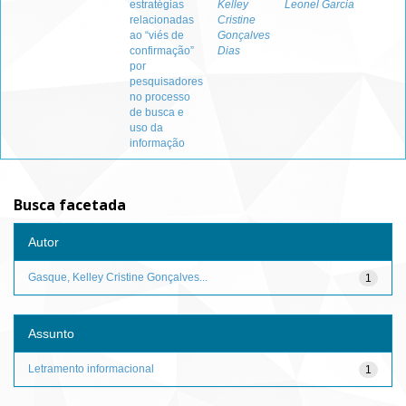
estratégias
Kelley
Leonel Garcia
relacionadas
Cristine
ao “viés de
Gonçalves
confirmação”
Dias
por
pesquisadores
no processo
de busca e
uso da
informação
Busca facetada
Autor
Gasque, Kelley Cristine Gonçalves...
1
Assunto
Letramento informacional
1