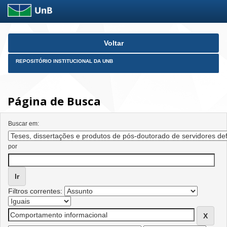
Skip
Voltar
navigation
REPOSITÓRIO INSTITUCIONAL DA UNB
Página de Busca
Buscar em:
por
Filtros correntes: