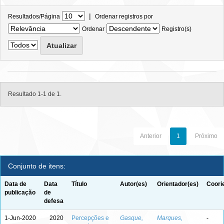
|
Resultados/Página
Ordenar registros por
Ordenar
Registro(s)
Resultado 1-1 de 1.
Anterior
1
Próximo
Conjunto de itens:
Data de
Data
Título
Autor(es)
Orientador(es)
Coori
publicação
de
defesa
1-Jun-2020
2020
Percepções e
Gasque,
Marques,
-