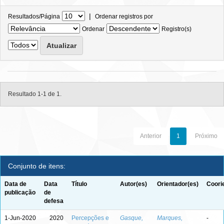
|
Resultados/Página
Ordenar registros por
Ordenar
Registro(s)
Resultado 1-1 de 1.
Anterior
1
Próximo
Conjunto de itens:
Data de
Data
Título
Autor(es)
Orientador(es)
Coori
publicação
de
defesa
1-Jun-2020
2020
Percepções e
Gasque,
Marques,
-