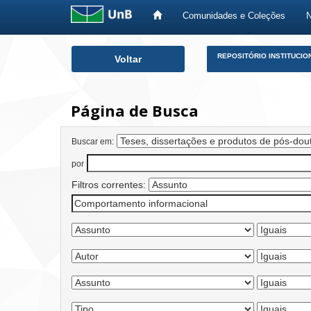
Comunidades e Coleções
Skip
REPOSITÓRIO INSTITUCIO
Voltar
navigation
Página de Busca
Buscar em:
por
Filtros correntes: