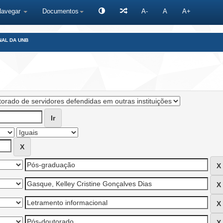
Navegar
Documentos
A-
A
A+
NAL DA UNB