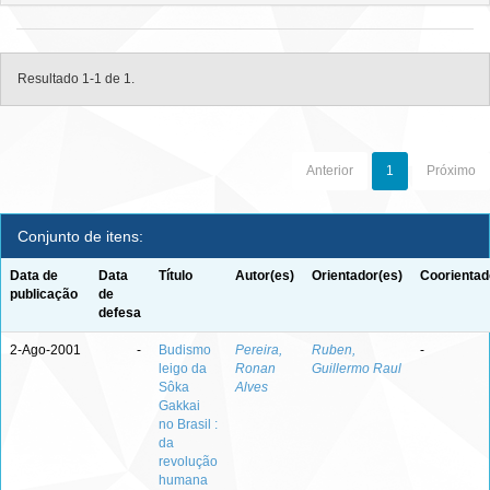
Resultado 1-1 de 1.
Anterior
1
Próximo
Conjunto de itens:
Data de
Data
Título
Autor(es)
Orientador(es)
Coorientad
publicação
de
defesa
2-Ago-2001
-
Budismo
Pereira,
Ruben,
-
leigo da
Ronan
Guillermo Raul
Sôka
Alves
Gakkai
no Brasil :
da
revolução
humana