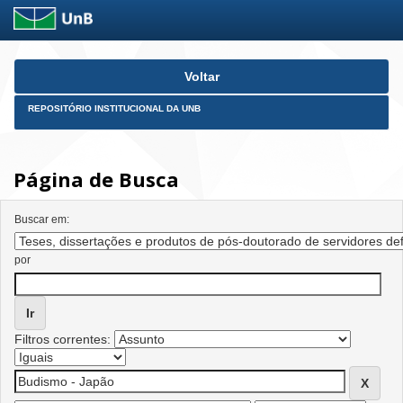
Skip
Voltar
navigation
REPOSITÓRIO INSTITUCIONAL DA UNB
Página de Busca
Buscar em:
por
Filtros correntes: