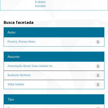
à utopia
mundial
Busca facetada
Autor
Pereira, Ronan Alves
1
Assunto
Associação Brasil Soka Gakkai Int...
1
Budismo Nichiren
1
Sôka Gakkai
1
Tipo