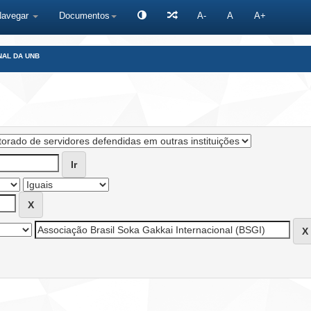
Navegar
Documentos
A-
A
A+
NAL DA UNB