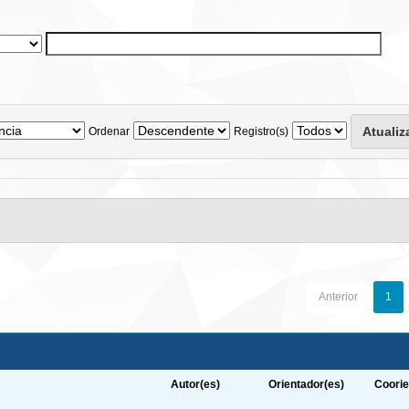
Ordenar
Registro(s)
Anterior
1
Autor(es)
Orientador(es)
Coorie