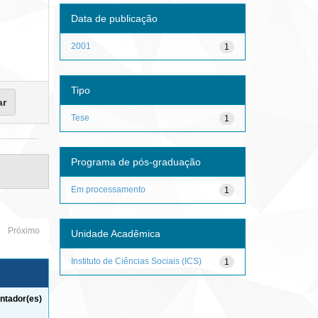
Data de publicação
2001
1
Tipo
Tese
1
Programa de pós-graduação
Em processamento
1
Próximo
Unidade Acadêmica
Instituto de Ciências Sociais (ICS)
1
ntador(es)