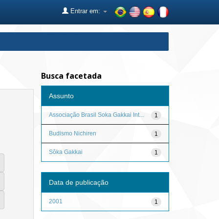
Entrar em:
Busca facetada
Assunto
Associação Brasil Soka Gakkai Int...
1
Budismo Nichiren
1
Sôka Gakkai
1
Data de publicação
2001
1