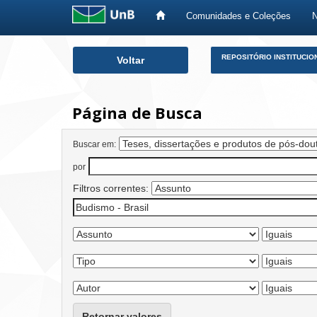
Comunidades e Coleções
Skip
REPOSITÓRIO INSTITUCIO
Voltar
navigation
Página de Busca
Buscar em:
por
Filtros correntes:
Retornar valores