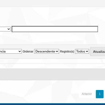
Ordenar
Registro(s)
Anterior
1