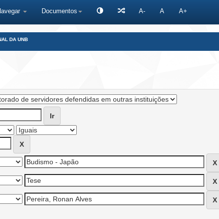
Navegar
Documentos
A-
A
A+
NAL DA UNB