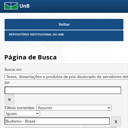
Skip
Voltar
navigation
REPOSITÓRIO INSTITUCIONAL DA UNB
Página de Busca
Buscar em:
por
Filtros correntes: