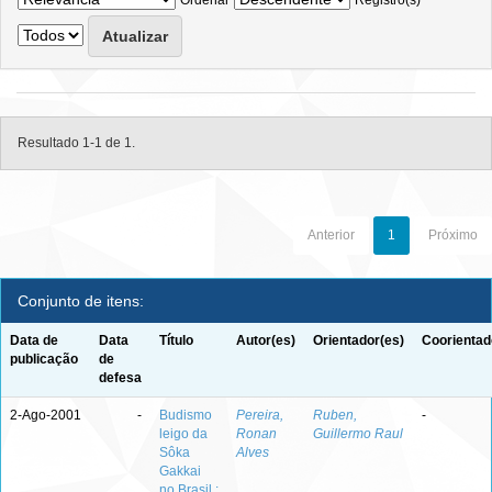
Ordenar
Registro(s)
Resultado 1-1 de 1.
Anterior
1
Próximo
Conjunto de itens:
Data de
Data
Título
Autor(es)
Orientador(es)
Coorientad
publicação
de
defesa
2-Ago-2001
-
Budismo
Pereira,
Ruben,
-
leigo da
Ronan
Guillermo Raul
Sôka
Alves
Gakkai
no Brasil :