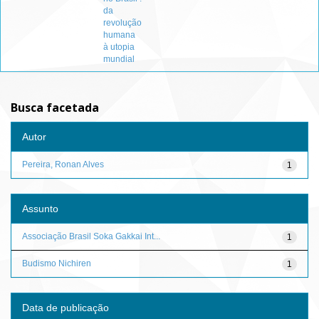
da
revolução
humana
à utopia
mundial
Busca facetada
Autor
Pereira, Ronan Alves
1
Assunto
Associação Brasil Soka Gakkai Int...
1
Budismo Nichiren
1
Data de publicação