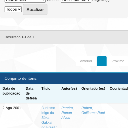
Ordenar
Registro(s)
Resultado 1-1 de 1.
Anterior
1
Próximo
Conjunto de itens:
Data de
Data
Título
Autor(es)
Orientador(es)
Coorientad
publicação
de
defesa
2-Ago-2001
-
Budismo
Pereira,
Ruben,
-
leigo da
Ronan
Guillermo Raul
Sôka
Alves
Gakkai
no Brasil :