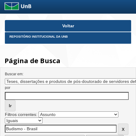
Skip
Voltar
navigation
REPOSITÓRIO INSTITUCIONAL DA UNB
Página de Busca
Buscar em:
por
Filtros correntes: