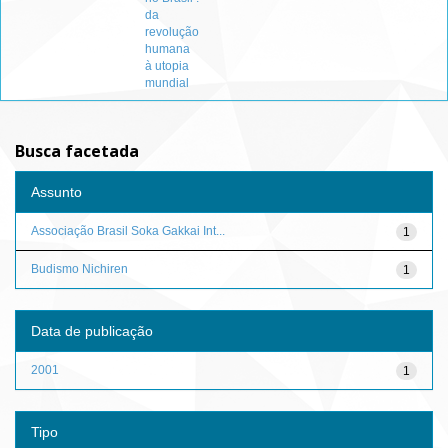
da
revolução
humana
à utopia
mundial
Busca facetada
Assunto
Associação Brasil Soka Gakkai Int...
1
Budismo Nichiren
1
Data de publicação
2001
1
Tipo