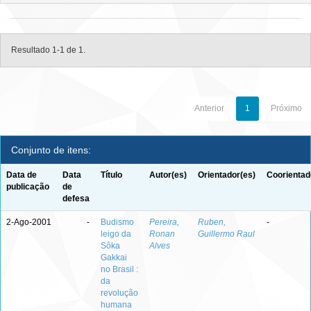
Resultado 1-1 de 1.
Anterior
1
Próximo
Conjunto de itens:
Data de
Data
Título
Autor(es)
Orientador(es)
Coorientad
publicação
de
defesa
2-Ago-2001
-
Budismo
Pereira,
Ruben,
-
leigo da
Ronan
Guillermo Raul
Sôka
Alves
Gakkai
no Brasil :
da
revolução
humana