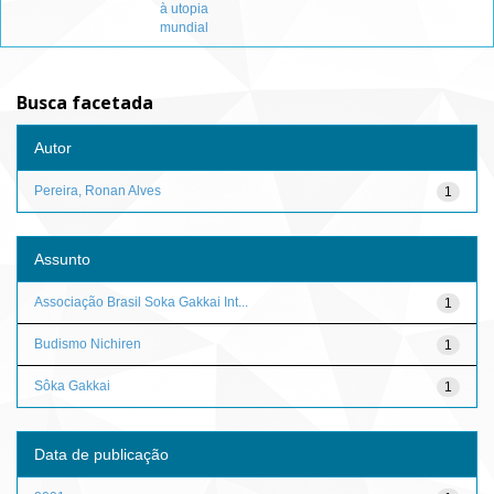
à utopia
mundial
Busca facetada
Autor
Pereira, Ronan Alves
1
Assunto
Associação Brasil Soka Gakkai Int...
1
Budismo Nichiren
1
Sôka Gakkai
1
Data de publicação