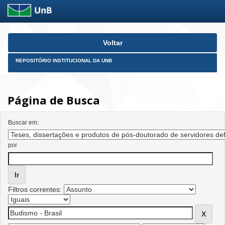
Skip
Voltar
navigation
REPOSITÓRIO INSTITUCIONAL DA UNB
Página de Busca
Buscar em:
por
Filtros correntes: