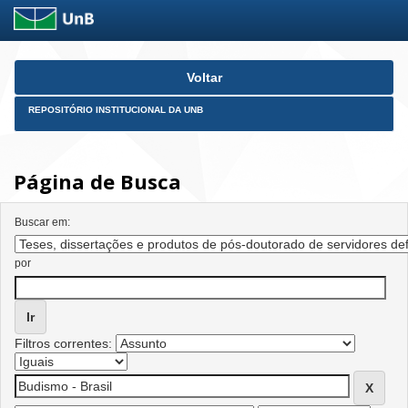
Skip
Voltar
navigation
REPOSITÓRIO INSTITUCIONAL DA UNB
Página de Busca
Buscar em:
por
Filtros correntes: