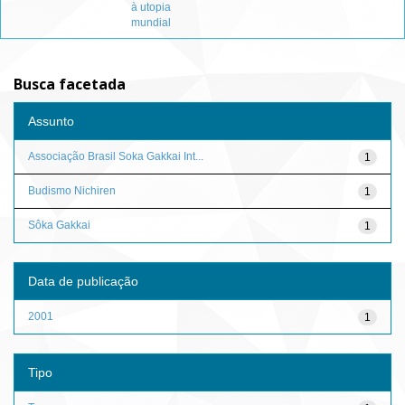
à utopia
mundial
Busca facetada
Assunto
Associação Brasil Soka Gakkai Int...
1
Budismo Nichiren
1
Sôka Gakkai
1
Data de publicação
2001
1
Tipo