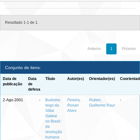
Resultado 1-1 de 1.
Anterior
1
Próximo
Conjunto de itens:
Data de
Data
Título
Autor(es)
Orientador(es)
Coorientad
publicação
de
defesa
2-Ago-2001
-
Budismo
Pereira,
Ruben,
-
leigo da
Ronan
Guillermo Raul
Sôka
Alves
Gakkai
no Brasil :
da
revolução
humana