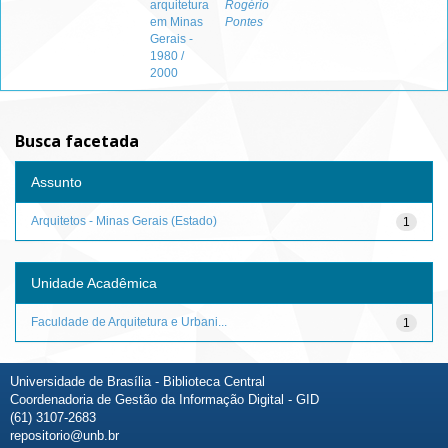
arquitetura
Rogério
em Minas
Pontes
Gerais -
1980 /
2000
Busca facetada
Assunto
Arquitetos - Minas Gerais (Estado)
1
Unidade Acadêmica
Faculdade de Arquitetura e Urbani...
1
Universidade de Brasília - Biblioteca Central
Coordenadoria de Gestão da Informação Digital - GID
(61) 3107-2683
repositorio@unb.br