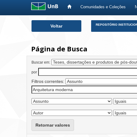
Comunidades e Coleções
Skip
REPOSITÓRIO INSTITUCIO
Voltar
navigation
Página de Busca
Buscar em:
por
Filtros correntes:
Retornar valores