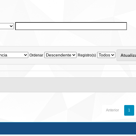
Ordenar
Registro(s)
Anterior
1