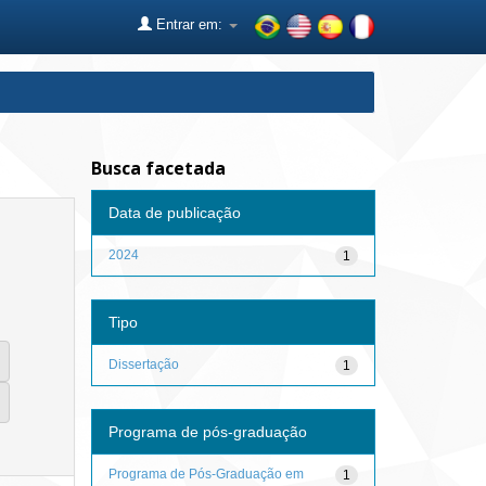
Entrar em:
Busca facetada
Data de publicação
2024
1
Tipo
Dissertação
1
Programa de pós-graduação
Programa de Pós-Graduação em
1