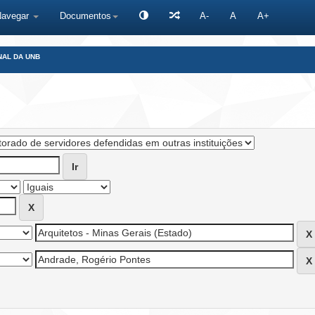
Navegar
Documentos
A-
A
A+
NAL DA UNB