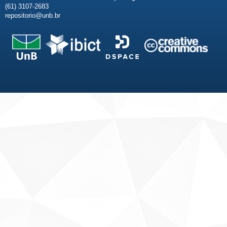
(61) 3107-2683
repositorio@unb.br
Fale conosco
Sobre