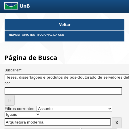
Skip
Voltar
navigation
REPOSITÓRIO INSTITUCIONAL DA UNB
Página de Busca
Buscar em:
por
Filtros correntes: