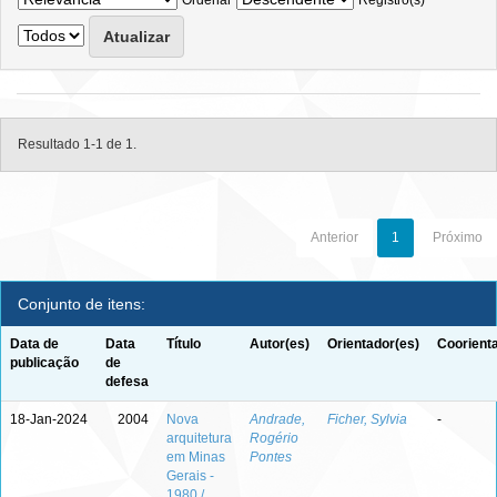
Ordenar
Registro(s)
Resultado 1-1 de 1.
Anterior
1
Próximo
Conjunto de itens:
Data de
Data
Título
Autor(es)
Orientador(es)
Coorient
publicação
de
defesa
18-Jan-2024
2004
Nova
Andrade,
Ficher, Sylvia
-
arquitetura
Rogério
em Minas
Pontes
Gerais -
1980 /