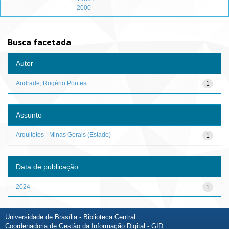
2000
Busca facetada
Autor
Andrade, Rogério Pontes
1
Assunto
Arquitetos - Minas Gerais (Estado)
1
Data de publicação
2024
1
Universidade de Brasília - Biblioteca Central
Coordenadoria de Gestão da Informação Digital - GID