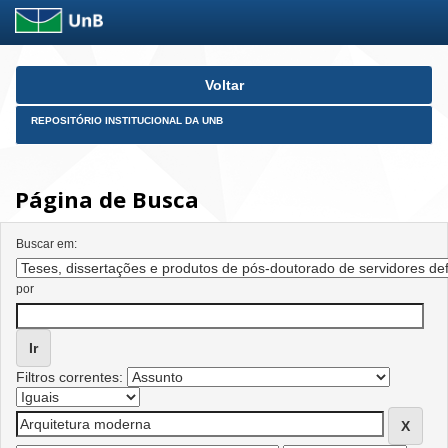
Skip
Voltar
navigation
REPOSITÓRIO INSTITUCIONAL DA UNB
Página de Busca
Buscar em:
por
Filtros correntes: