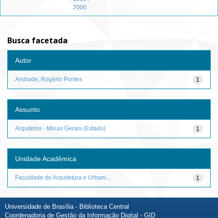
2000
Busca facetada
Autor
Andrade, Rogério Pontes
1
Assunto
Arquitetos - Minas Gerais (Estado)
1
Unidade Acadêmica
Faculdade de Arquitetura e Urbani...
1
Universidade de Brasília - Biblioteca Central
Coordenadoria de Gestão da Informação Digital - GID