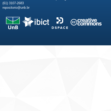
(61) 3107-2683
repositorio@unb.br
Fale conosco
Sobre