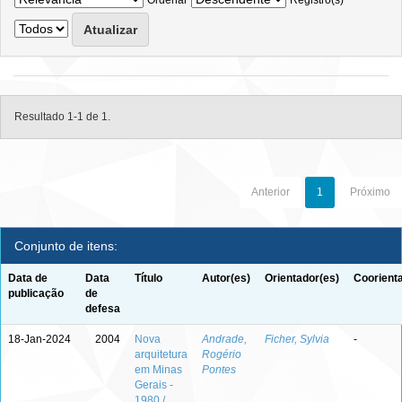
Ordenar
Registro(s)
Resultado 1-1 de 1.
Anterior
1
Próximo
Conjunto de itens:
Data de
Data
Título
Autor(es)
Orientador(es)
Coorient
publicação
de
defesa
18-Jan-2024
2004
Nova
Andrade,
Ficher, Sylvia
-
arquitetura
Rogério
em Minas
Pontes
Gerais -
1980 /