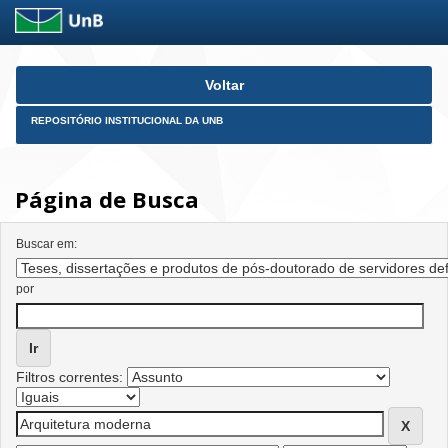
Skip
Voltar
navigation
REPOSITÓRIO INSTITUCIONAL DA UNB
Página de Busca
Buscar em:
por
Filtros correntes: