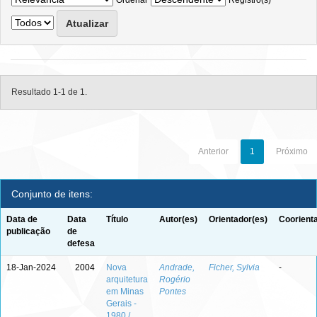
Ordenar
Registro(s)
Resultado 1-1 de 1.
Anterior
1
Próximo
Conjunto de itens:
Data de
Data
Título
Autor(es)
Orientador(es)
Coorient
publicação
de
defesa
18-Jan-2024
2004
Nova
Andrade,
Ficher, Sylvia
-
arquitetura
Rogério
em Minas
Pontes
Gerais -
1980 /