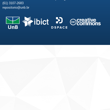
(61) 3107-2683
repositorio@unb.br
Fale conosco
Sobre