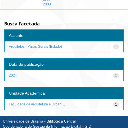
2000
Busca facetada
Assunto
Arquitetos - Minas Gerais (Estado)
1
Data de publicação
2024
1
Unidade Acadêmica
Faculdade de Arquitetura e Urbani...
1
Universidade de Brasília - Biblioteca Central
Coordenadoria de Gestão da Informação Digital - GID