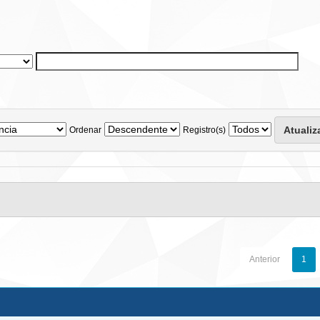
Ordenar
Registro(s)
Anterior
1