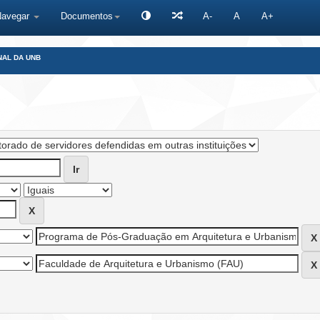
Navegar
Documentos
A-
A
A+
NAL DA UNB