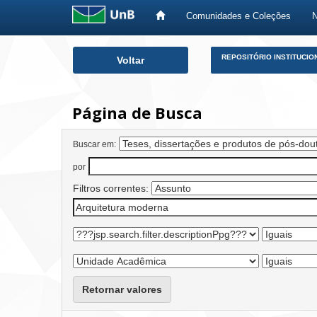
Comunidades e Coleções
Skip
REPOSITÓRIO INSTITUCIO
Voltar
navigation
Página de Busca
Buscar em:
por
Filtros correntes:
Retornar valores