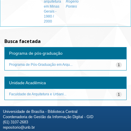
arquitetura
Rogério
em Minas
Pontes
Gerais -
1980 /
2000
Busca facetada
Programa de pós-graduação
Programa de Pós-Graduação em Arqu...
1
Unidade Acadêmica
Faculdade de Arquitetura e Urbani...
1
Universidade de Brasília - Biblioteca Central
Coordenadoria de Gestão da Informação Digital - GID
(61) 3107-2683
repositorio@unb.br