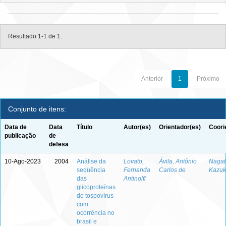
Resultado 1-1 de 1.
Anterior
1
Próximo
Conjunto de itens:
Data de
Data
Título
Autor(es)
Orientador(es)
Coori
publicação
de
defesa
10-Ago-2023
2004
Análise da
Lovato,
Ávila, Antônio
Nagata
seqüência
Fernanda
Carlos de
Kazuk
das
Antinolfi
glicoproteínas
de tospovírus
com
ocorrência no
brasil e