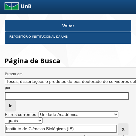
Skip
Voltar
navigation
REPOSITÓRIO INSTITUCIONAL DA UNB
Página de Busca
Buscar em:
por
Filtros correntes: