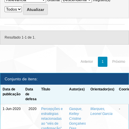
Ordenar
Registro(s)
Resultado 1-1 de 1.
Anterior
1
Próximo
Conjunto de itens:
Data de
Data
Título
Autor(es)
Orientador(es)
Coori
publicação
de
defesa
1-Jun-2020
2020
Percepções e
Gasque,
Marques,
-
estratégias
Kelley
Leonel Garcia
relacionadas
Cristine
ao “viés de
Gonçalves
confirmação”
Dias