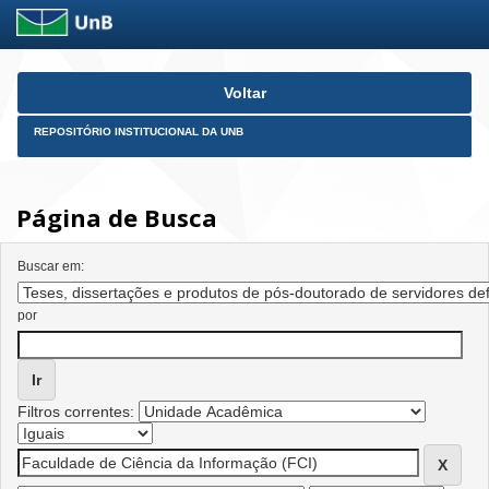
Skip
Voltar
navigation
REPOSITÓRIO INSTITUCIONAL DA UNB
Página de Busca
Buscar em:
por
Filtros correntes: