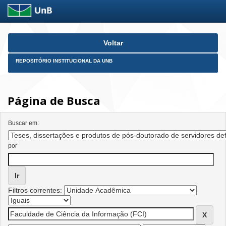
Skip
Voltar
navigation
REPOSITÓRIO INSTITUCIONAL DA UNB
Página de Busca
Buscar em:
por
Filtros correntes: