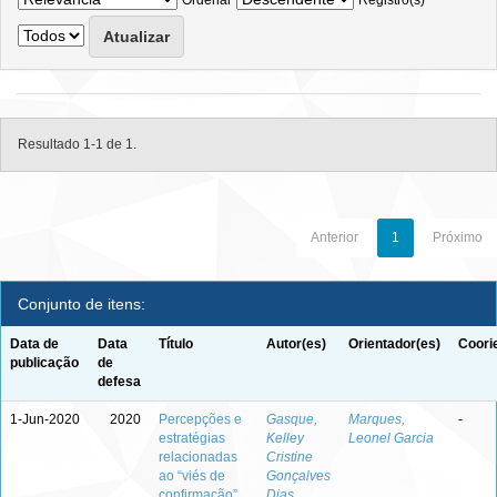
Ordenar
Registro(s)
Resultado 1-1 de 1.
Anterior
1
Próximo
Conjunto de itens:
Data de
Data
Título
Autor(es)
Orientador(es)
Coori
publicação
de
defesa
1-Jun-2020
2020
Percepções e
Gasque,
Marques,
-
estratégias
Kelley
Leonel Garcia
relacionadas
Cristine
ao “viés de
Gonçalves
confirmação”
Dias