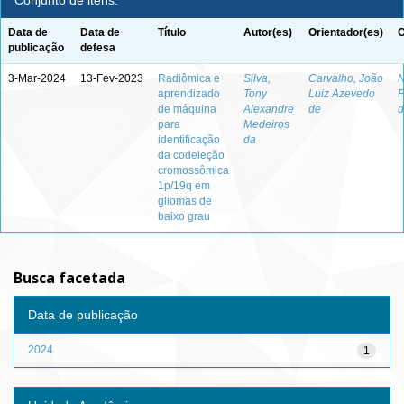
Conjunto de itens:
Data de
Data de
Título
Autor(es)
Orientador(es)
C
publicação
defesa
3-Mar-2024
13-Fev-2023
Radiômica e
Silva,
Carvalho, João
N
aprendizado
Tony
Luiz Azevedo
F
de máquina
Alexandre
de
d
para
Medeiros
identificação
da
da codeleção
cromossômica
1p/19q em
gliomas de
baixo grau
Busca facetada
Data de publicação
2024
1