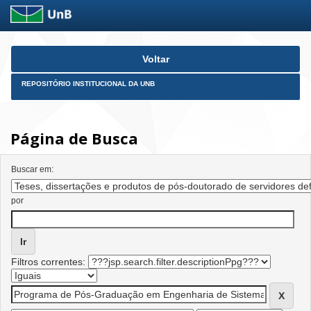
Skip
Voltar
navigation
REPOSITÓRIO INSTITUCIONAL DA UNB
Página de Busca
Buscar em:
por
Filtros correntes: