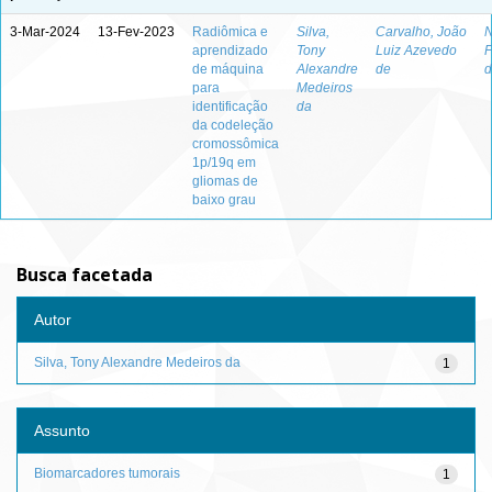
3-Mar-2024
13-Fev-2023
Radiômica e
Silva,
Carvalho, João
N
aprendizado
Tony
Luiz Azevedo
F
de máquina
Alexandre
de
d
para
Medeiros
identificação
da
da codeleção
cromossômica
1p/19q em
gliomas de
baixo grau
Busca facetada
Autor
Silva, Tony Alexandre Medeiros da
1
Assunto
Biomarcadores tumorais
1