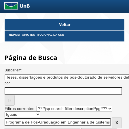
Skip
Voltar
navigation
REPOSITÓRIO INSTITUCIONAL DA UNB
Página de Busca
Buscar em:
por
Filtros correntes: