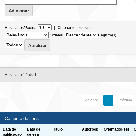
|
Resultados/Página
Ordenar registros por
Ordenar
Registro(s)
Resultado 1-1 de 1.
Anterior
1
Próximo
Conjunto de itens:
Data de
Data de
Título
Autor(es)
Orientador(es)
C
publicação
defesa