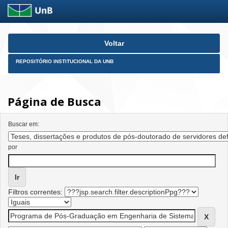
Skip
Voltar
navigation
REPOSITÓRIO INSTITUCIONAL DA UNB
Página de Busca
Buscar em:
por
Filtros correntes: