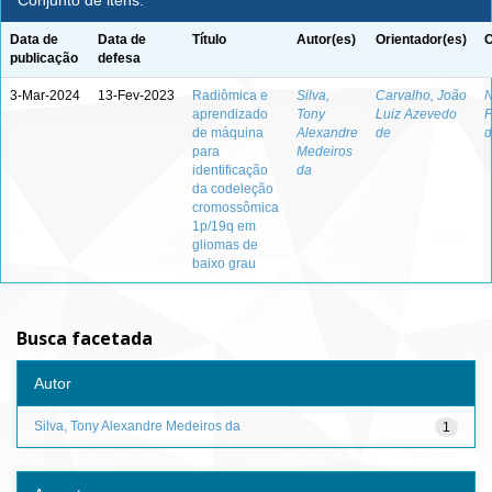
Conjunto de itens:
Data de
Data de
Título
Autor(es)
Orientador(es)
C
publicação
defesa
3-Mar-2024
13-Fev-2023
Radiômica e
Silva,
Carvalho, João
N
aprendizado
Tony
Luiz Azevedo
F
de máquina
Alexandre
de
d
para
Medeiros
identificação
da
da codeleção
cromossômica
1p/19q em
gliomas de
baixo grau
Busca facetada
Autor
Silva, Tony Alexandre Medeiros da
1