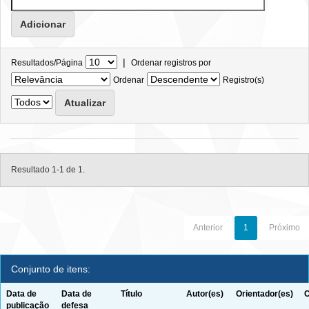
|
Resultados/Página
Ordenar registros por
Ordenar
Registro(s)
Resultado 1-1 de 1.
Anterior
1
Próximo
Conjunto de itens:
Data de
Data de
Título
Autor(es)
Orientador(es)
C
publicação
defesa