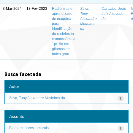
3-Mar-2024
13-Fev-2023
Radiômica e
Silva,
Carvalho, João
N
aprendizado
Tony
Luiz Azevedo
F
de máquina
Alexandre
de
d
para
Medeiros
identificação
da
da codeleção
cromossômica
1p/19q em
gliomas de
baixo grau
Busca facetada
Autor
Silva, Tony Alexandre Medeiros da
1
Assunto
Biomarcadores tumorais
1