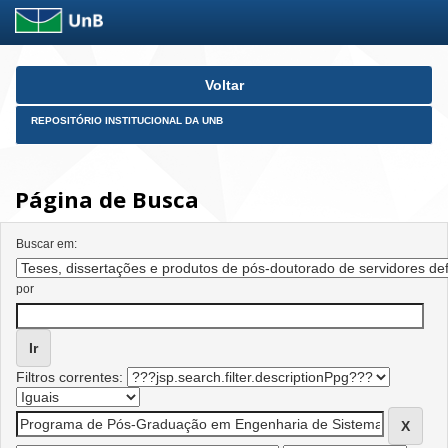
Skip
Voltar
navigation
REPOSITÓRIO INSTITUCIONAL DA UNB
Página de Busca
Buscar em:
por
Filtros correntes: