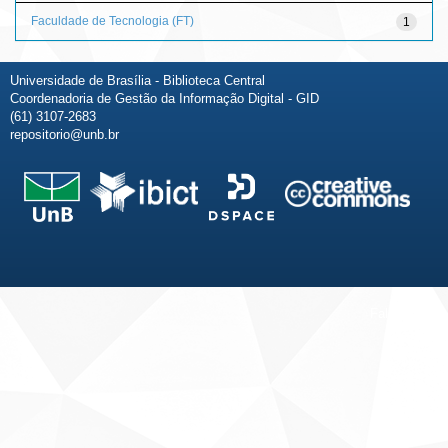
Faculdade de Tecnologia (FT)
1
Universidade de Brasília - Biblioteca Central
Coordenadoria de Gestão da Informação Digital - GID
(61) 3107-2683
repositorio@unb.br
Fale conosco
Sobre