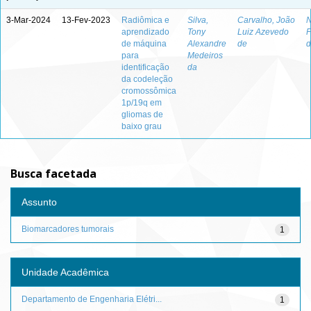
3-Mar-2024
13-Fev-2023
Radiômica e
Silva,
Carvalho, João
N
aprendizado
Tony
Luiz Azevedo
F
de máquina
Alexandre
de
d
para
Medeiros
identificação
da
da codeleção
cromossômica
1p/19q em
gliomas de
baixo grau
Busca facetada
Assunto
Biomarcadores tumorais
1
Unidade Acadêmica
Departamento de Engenharia Elétri...
1