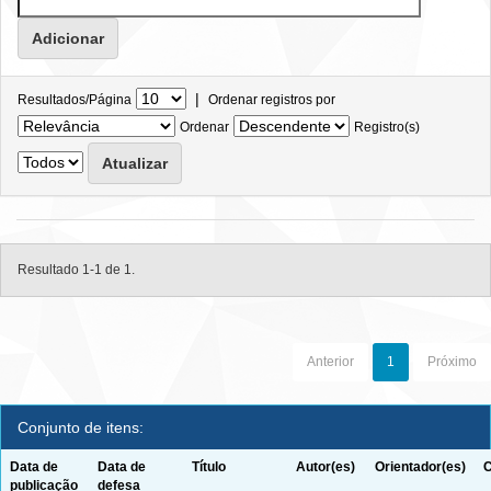
|
Resultados/Página
Ordenar registros por
Ordenar
Registro(s)
Resultado 1-1 de 1.
Anterior
1
Próximo
Conjunto de itens:
Data de
Data de
Título
Autor(es)
Orientador(es)
C
publicação
defesa