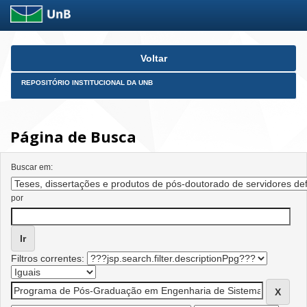
Skip
Voltar
navigation
REPOSITÓRIO INSTITUCIONAL DA UNB
Página de Busca
Buscar em:
por
Filtros correntes: