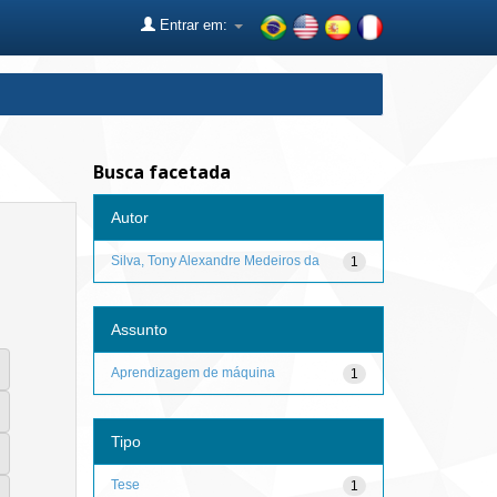
Entrar em:
Busca facetada
Autor
Silva, Tony Alexandre Medeiros da
1
Assunto
Aprendizagem de máquina
1
Tipo
Tese
1