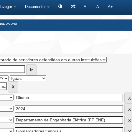
Navegar
Documentos
A-
A
A+
NAL DA UNB