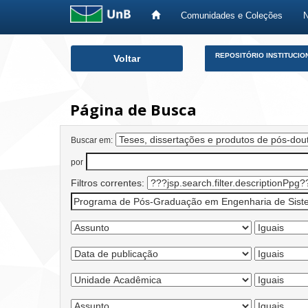
Comunidades e Coleções
Skip
REPOSITÓRIO INSTITUCIO
Voltar
navigation
Página de Busca
Buscar em:
por
Filtros correntes: