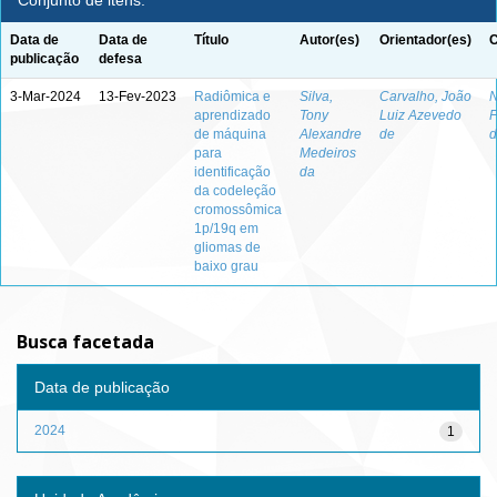
Conjunto de itens:
Data de
Data de
Título
Autor(es)
Orientador(es)
C
publicação
defesa
3-Mar-2024
13-Fev-2023
Radiômica e
Silva,
Carvalho, João
N
aprendizado
Tony
Luiz Azevedo
F
de máquina
Alexandre
de
d
para
Medeiros
identificação
da
da codeleção
cromossômica
1p/19q em
gliomas de
baixo grau
Busca facetada
Data de publicação
2024
1