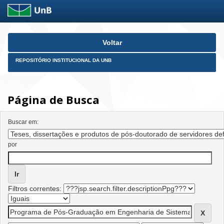
Skip
Voltar
navigation
REPOSITÓRIO INSTITUCIONAL DA UNB
Página de Busca
Buscar em:
por
Filtros correntes: