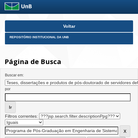
Skip
Voltar
navigation
REPOSITÓRIO INSTITUCIONAL DA UNB
Página de Busca
Buscar em:
por
Filtros correntes: