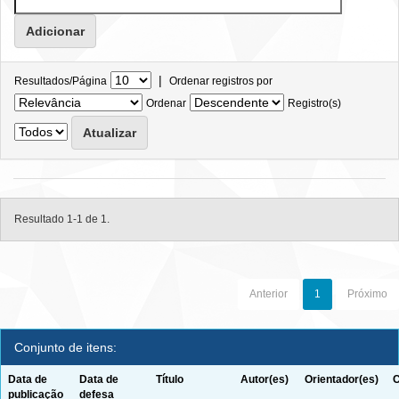
|
Resultados/Página
Ordenar registros por
Ordenar
Registro(s)
Resultado 1-1 de 1.
Anterior
1
Próximo
Conjunto de itens:
Data de
Data de
Título
Autor(es)
Orientador(es)
C
publicação
defesa