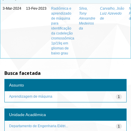
3-Mar-2024
13-Fev-2023
Radiômica e
Silva,
Carvalho, João
N
aprendizado
Tony
Luiz Azevedo
F
de máquina
Alexandre
de
d
para
Medeiros
identificação
da
da codeleção
cromossômica
1p/19q em
gliomas de
baixo grau
Busca facetada
Assunto
Aprendizagem de máquina
1
Unidade Acadêmica
Departamento de Engenharia Elétri...
1