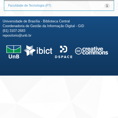
Faculdade de Tecnologia (FT)
1
Universidade de Brasília - Biblioteca Central
Coordenadoria de Gestão da Informação Digital - GID
(61) 3107-2683
repositorio@unb.br
Fale conosco
Sobre