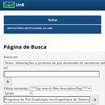
Skip
Voltar
navigation
REPOSITÓRIO INSTITUCIONAL DA UNB
Página de Busca
Buscar em:
por
Filtros correntes: