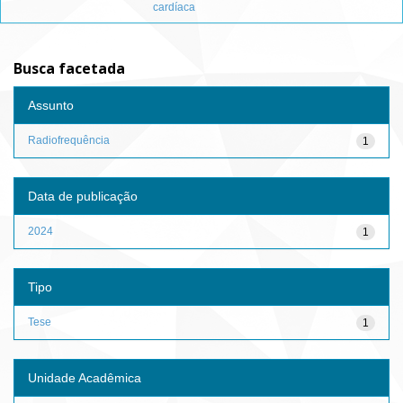
cardíaca
Busca facetada
Assunto
Radiofrequência
1
Data de publicação
2024
1
Tipo
Tese
1
Unidade Acadêmica