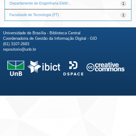
Departamento de Engenharia Elétri...
1
Faculdade de Tecnologia (FT)
1
Universidade de Brasília - Biblioteca Central
Coordenadoria de Gestão da Informação Digital - GID
(61) 3107-2683
repositorio@unb.br
Fale conosco
Sobre