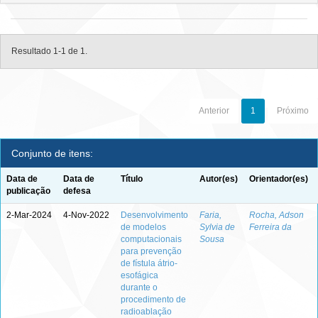
Resultado 1-1 de 1.
Anterior
1
Próximo
Conjunto de itens:
Data de
Data de
Título
Autor(es)
Orientador(es)
publicação
defesa
2-Mar-2024
4-Nov-2022
Desenvolvimento
Faria,
Rocha, Adson
de modelos
Sylvia de
Ferreira da
computacionais
Sousa
para prevenção
de fístula átrio-
esofágica
durante o
procedimento de
radioablação