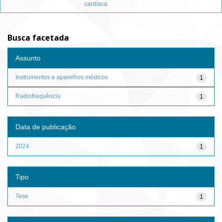
cardíaca
Busca facetada
Assunto
Instrumentos e aparelhos médicos
1
Radiofrequência
1
Data de publicação
2024
1
Tipo
Tese
1