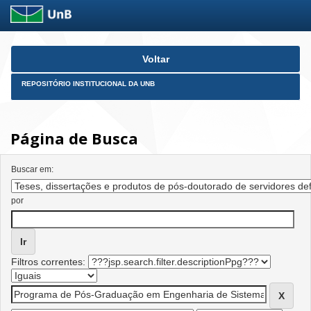
Skip
Voltar
navigation
REPOSITÓRIO INSTITUCIONAL DA UNB
Página de Busca
Buscar em:
por
Filtros correntes: