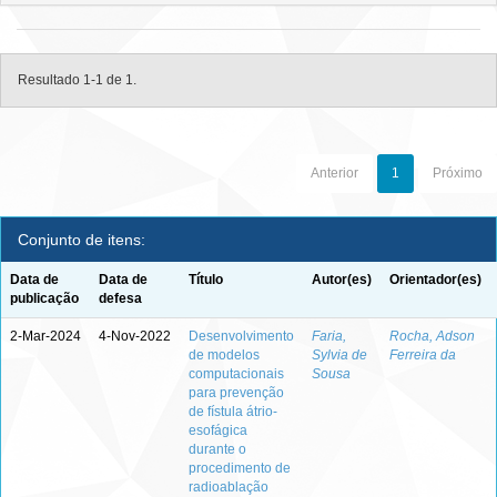
Resultado 1-1 de 1.
Anterior
1
Próximo
Conjunto de itens:
Data de
Data de
Título
Autor(es)
Orientador(es)
publicação
defesa
2-Mar-2024
4-Nov-2022
Desenvolvimento
Faria,
Rocha, Adson
de modelos
Sylvia de
Ferreira da
computacionais
Sousa
para prevenção
de fístula átrio-
esofágica
durante o
procedimento de
radioablação