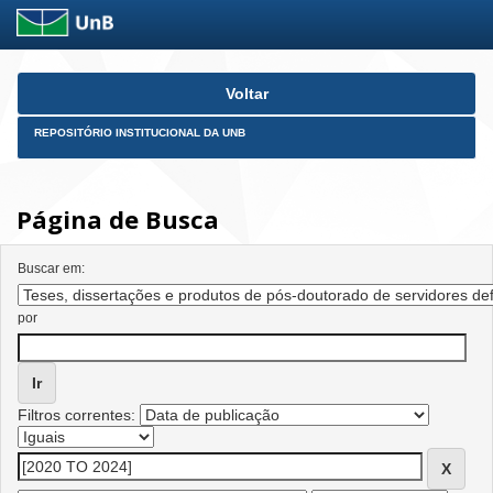
Skip
Voltar
navigation
REPOSITÓRIO INSTITUCIONAL DA UNB
Página de Busca
Buscar em:
por
Filtros correntes: