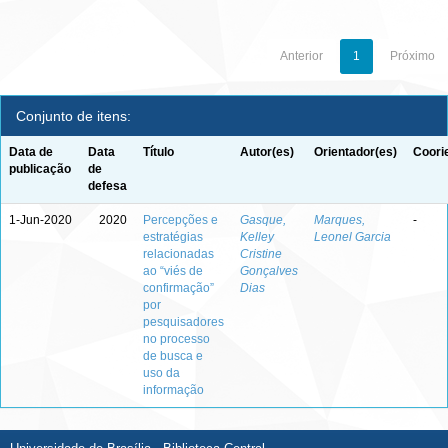
Anterior
1
Próximo
Conjunto de itens:
Data de
Data
Título
Autor(es)
Orientador(es)
Coori
publicação
de
defesa
1-Jun-2020
2020
Percepções e
Gasque,
Marques,
-
estratégias
Kelley
Leonel Garcia
relacionadas
Cristine
ao “viés de
Gonçalves
confirmação”
Dias
por
pesquisadores
no processo
de busca e
uso da
informação