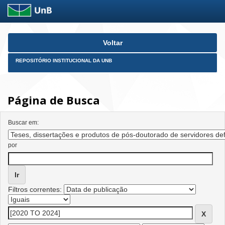
Skip
Voltar
navigation
REPOSITÓRIO INSTITUCIONAL DA UNB
Página de Busca
Buscar em:
por
Filtros correntes: