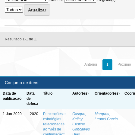
Ordenar
Registro(s)
Resultado 1-1 de 1.
Anterior
1
Próximo
Conjunto de itens:
Data de
Data
Título
Autor(es)
Orientador(es)
Coori
publicação
de
defesa
1-Jun-2020
2020
Percepções e
Gasque,
Marques,
-
estratégias
Kelley
Leonel Garcia
relacionadas
Cristine
ao “viés de
Gonçalves
confirmação”
Dias