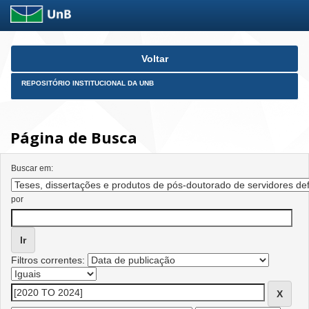
Skip
Voltar
navigation
REPOSITÓRIO INSTITUCIONAL DA UNB
Página de Busca
Buscar em:
por
Filtros correntes: