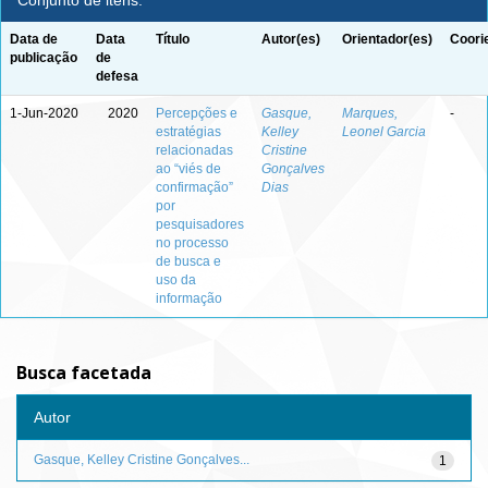
Conjunto de itens:
Data de
Data
Título
Autor(es)
Orientador(es)
Coori
publicação
de
defesa
1-Jun-2020
2020
Percepções e
Gasque,
Marques,
-
estratégias
Kelley
Leonel Garcia
relacionadas
Cristine
ao “viés de
Gonçalves
confirmação”
Dias
por
pesquisadores
no processo
de busca e
uso da
informação
Busca facetada
Autor
Gasque, Kelley Cristine Gonçalves...
1