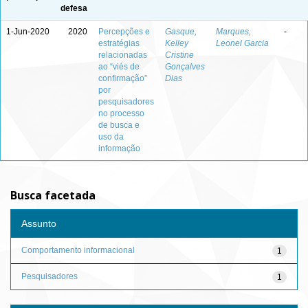
defesa
1-Jun-2020
2020
Percepções e
Gasque,
Marques,
-
estratégias
Kelley
Leonel Garcia
relacionadas
Cristine
ao “viés de
Gonçalves
confirmação”
Dias
por
pesquisadores
no processo
de busca e
uso da
informação
Busca facetada
Assunto
Comportamento informacional
1
Pesquisadores
1