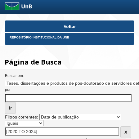
Skip
Voltar
navigation
REPOSITÓRIO INSTITUCIONAL DA UNB
Página de Busca
Buscar em:
por
Filtros correntes: