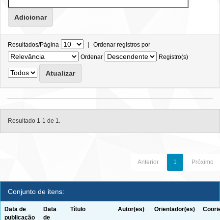
|
Resultados/Página
Ordenar registros por
Ordenar
Registro(s)
Resultado 1-1 de 1.
Anterior
1
Próximo
Conjunto de itens:
Data de
Data
Título
Autor(es)
Orientador(es)
Coori
publicação
de