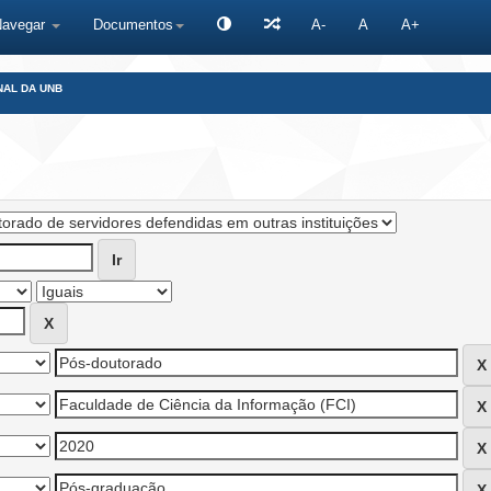
Navegar
Documentos
A-
A
A+
NAL DA UNB