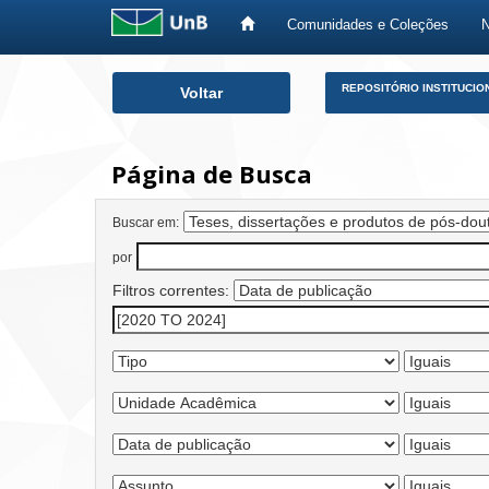
Comunidades e Coleções
Skip
REPOSITÓRIO INSTITUCIO
Voltar
navigation
Página de Busca
Buscar em:
por
Filtros correntes: