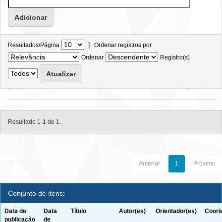
|
Resultados/Página
Ordenar registros por
Ordenar
Registro(s)
Resultado 1-1 de 1.
Anterior
1
Próximo
Conjunto de itens:
Data de
Data
Título
Autor(es)
Orientador(es)
Coori
publicação
de