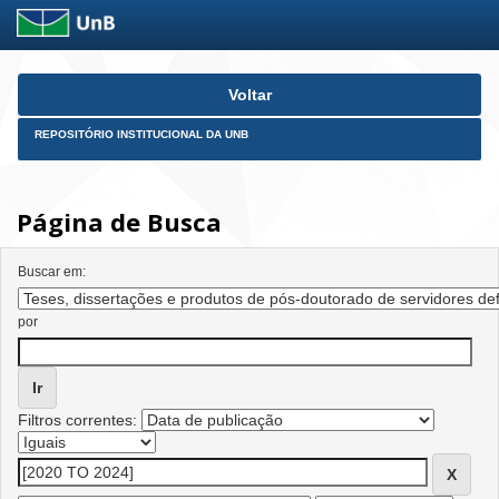
Skip
Voltar
navigation
REPOSITÓRIO INSTITUCIONAL DA UNB
Página de Busca
Buscar em:
por
Filtros correntes: