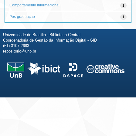
Comportamento informacional
1
Pós-graduação
1
Universidade de Brasília - Biblioteca Central
Coordenadoria de Gestão da Informação Digital - GID
(61) 3107-2683
repositorio@unb.br
Fale conosco
Sobre