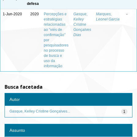
defesa
1-Jun-2020
2020
Percepções e
Gasque,
Marques,
-
estratégias
Kelley
Leonel Garcia
relacionadas
Cristine
ao “viés de
Gonçalves
confirmação”
Dias
por
pesquisadores
no processo
de busca e
uso da
informação
Busca facetada
Autor
Gasque, Kelley Cristine Gonçalves...
1
Assunto