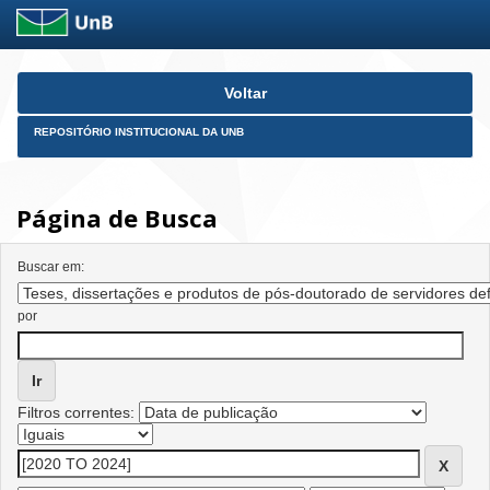
Skip
Voltar
navigation
REPOSITÓRIO INSTITUCIONAL DA UNB
Página de Busca
Buscar em:
por
Filtros correntes: