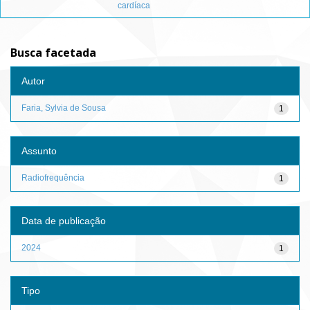
cardíaca
Busca facetada
Autor
Faria, Sylvia de Sousa
1
Assunto
Radiofrequência
1
Data de publicação
2024
1
Tipo