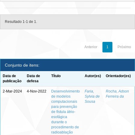
Resultado 1-1 de 1.
Anterior
1
Próximo
Conjunto de itens:
Data de
Data de
Título
Autor(es)
Orientador(es)
publicação
defesa
2-Mar-2024
4-Nov-2022
Desenvolvimento
Faria,
Rocha, Adson
de modelos
Sylvia de
Ferreira da
computacionais
Sousa
para prevenção
de fístula átrio-
esofágica
durante o
procedimento de
radioablação