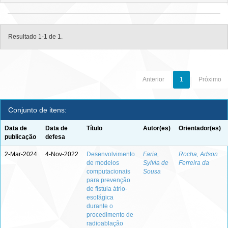
Resultado 1-1 de 1.
Anterior
1
Próximo
Conjunto de itens:
Data de
Data de
Título
Autor(es)
Orientador(es)
publicação
defesa
2-Mar-2024
4-Nov-2022
Desenvolvimento
Faria,
Rocha, Adson
de modelos
Sylvia de
Ferreira da
computacionais
Sousa
para prevenção
de fístula átrio-
esofágica
durante o
procedimento de
radioablação