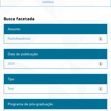
cardíaca
Busca facetada
Assunto
Radiofrequência
1
Data de publicação
2024
1
Tipo
Tese
1
Programa de pós-graduação