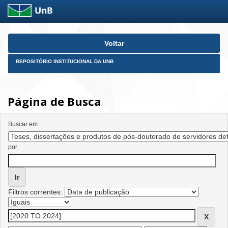
Skip
Voltar
navigation
REPOSITÓRIO INSTITUCIONAL DA UNB
Página de Busca
Buscar em:
por
Filtros correntes: