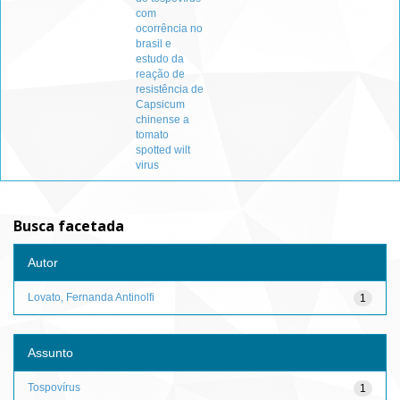
com
ocorrência no
brasil e
estudo da
reação de
resistência de
Capsicum
chinense a
tomato
spotted wilt
virus
Busca facetada
Autor
Lovato, Fernanda Antinolfi
1
Assunto
Tospovírus
1