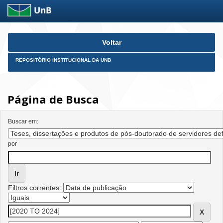
Skip
Voltar
navigation
REPOSITÓRIO INSTITUCIONAL DA UNB
Página de Busca
Buscar em:
por
Filtros correntes: