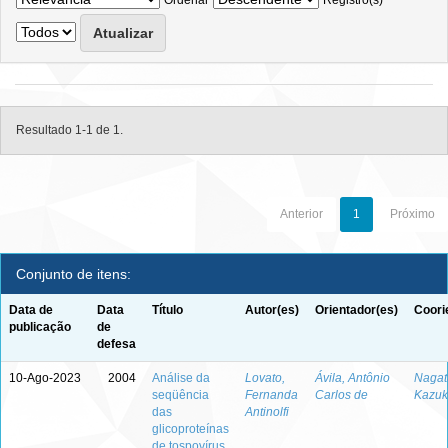
Ordenar
Registro(s)
Resultado 1-1 de 1.
Anterior
1
Próximo
Conjunto de itens:
Data de
Data
Título
Autor(es)
Orientador(es)
Coori
publicação
de
defesa
10-Ago-2023
2004
Análise da
Lovato,
Ávila, Antônio
Nagata
seqüência
Fernanda
Carlos de
Kazuk
das
Antinolfi
glicoproteínas
de tospovírus