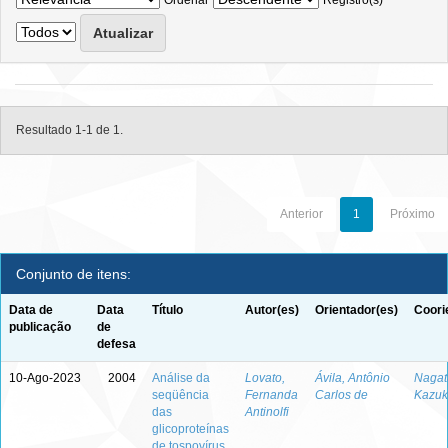
Ordenar
Registro(s)
Resultado 1-1 de 1.
Anterior
1
Próximo
Conjunto de itens:
Data de
Data
Título
Autor(es)
Orientador(es)
Coori
publicação
de
defesa
10-Ago-2023
2004
Análise da
Lovato,
Ávila, Antônio
Nagata
seqüência
Fernanda
Carlos de
Kazuk
das
Antinolfi
glicoproteínas
de tospovírus