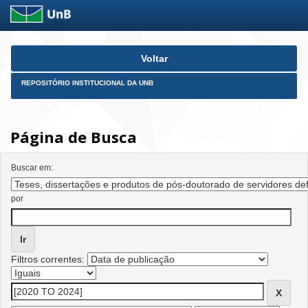
Skip
Voltar
navigation
REPOSITÓRIO INSTITUCIONAL DA UNB
Página de Busca
Buscar em:
por
Filtros correntes: