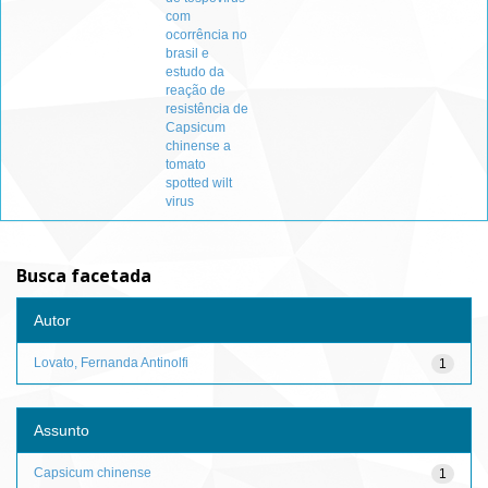
com
ocorrência no
brasil e
estudo da
reação de
resistência de
Capsicum
chinense a
tomato
spotted wilt
virus
Busca facetada
Autor
Lovato, Fernanda Antinolfi
1
Assunto
Capsicum chinense
1