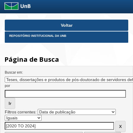
Skip
Voltar
navigation
REPOSITÓRIO INSTITUCIONAL DA UNB
Página de Busca
Buscar em:
por
Filtros correntes: