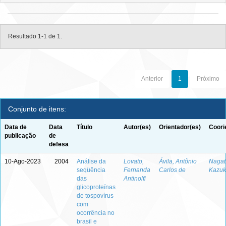
Resultado 1-1 de 1.
Anterior
1
Próximo
Conjunto de itens:
Data de
Data
Título
Autor(es)
Orientador(es)
Coori
publicação
de
defesa
10-Ago-2023
2004
Análise da
Lovato,
Ávila, Antônio
Nagata
seqüência
Fernanda
Carlos de
Kazuk
das
Antinolfi
glicoproteínas
de tospovírus
com
ocorrência no
brasil e