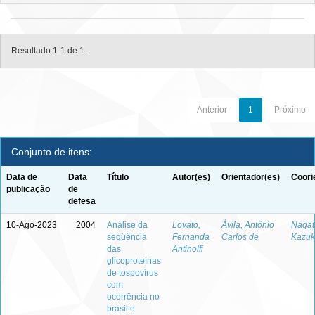
Resultado 1-1 de 1.
Anterior
1
Próximo
Conjunto de itens:
Data de
Data
Título
Autor(es)
Orientador(es)
Coori
publicação
de
defesa
10-Ago-2023
2004
Análise da
Lovato,
Ávila, Antônio
Nagata
seqüência
Fernanda
Carlos de
Kazuk
das
Antinolfi
glicoproteínas
de tospovírus
com
ocorrência no
brasil e