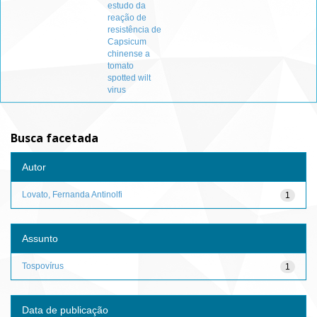
estudo da
reação de
resistência de
Capsicum
chinense a
tomato
spotted wilt
virus
Busca facetada
Autor
Lovato, Fernanda Antinolfi
1
Assunto
Tospovírus
1
Data de publicação