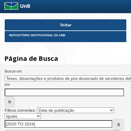
Skip
Voltar
navigation
REPOSITÓRIO INSTITUCIONAL DA UNB
Página de Busca
Buscar em:
por
Filtros correntes: