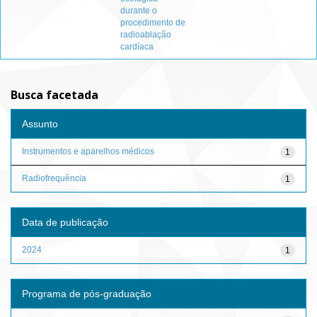
durante o
procedimento de
radioablação
cardíaca
Busca facetada
Assunto
Instrumentos e aparelhos médicos
1
Radiofrequência
1
Data de publicação
2024
1
Programa de pós-graduação