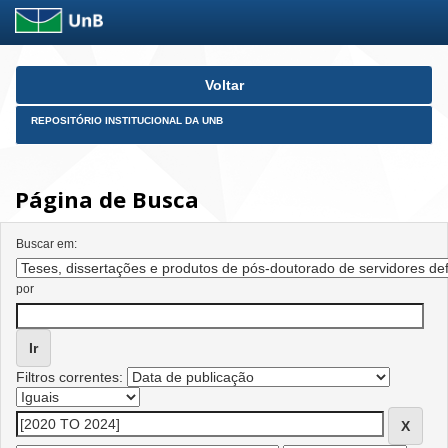
Skip
Voltar
navigation
REPOSITÓRIO INSTITUCIONAL DA UNB
Página de Busca
Buscar em:
por
Filtros correntes: