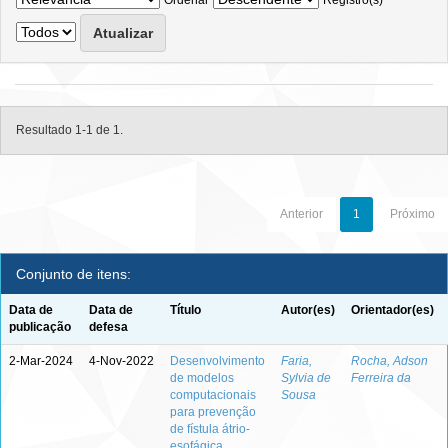
Ordenar
Registro(s)
Resultado 1-1 de 1.
Anterior
1
Próximo
Conjunto de itens:
Data de
Data de
Título
Autor(es)
Orientador(es)
publicação
defesa
2-Mar-2024
4-Nov-2022
Desenvolvimento
Faria,
Rocha, Adson
de modelos
Sylvia de
Ferreira da
computacionais
Sousa
para prevenção
de fístula átrio-
esofágica