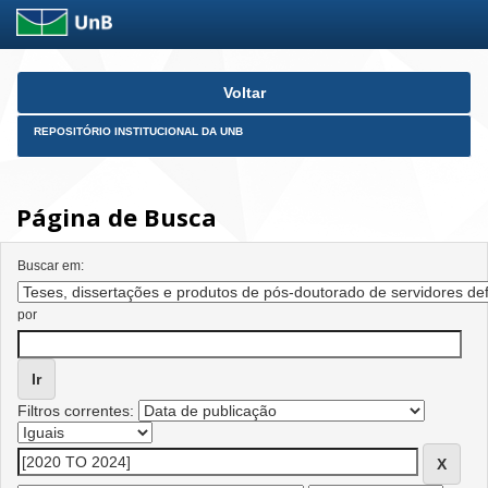
Skip
Voltar
navigation
REPOSITÓRIO INSTITUCIONAL DA UNB
Página de Busca
Buscar em:
por
Filtros correntes: