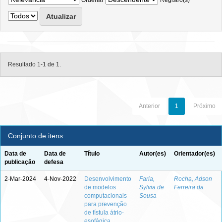
Ordenar
Registro(s)
Resultado 1-1 de 1.
Anterior
1
Próximo
Conjunto de itens:
Data de
Data de
Título
Autor(es)
Orientador(es)
publicação
defesa
2-Mar-2024
4-Nov-2022
Desenvolvimento
Faria,
Rocha, Adson
de modelos
Sylvia de
Ferreira da
computacionais
Sousa
para prevenção
de fístula átrio-
esofágica