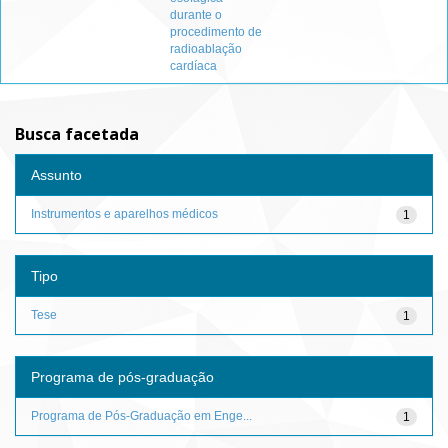
durante o
procedimento de
radioablação
cardíaca
Busca facetada
Assunto
Instrumentos e aparelhos médicos
1
Tipo
Tese
1
Programa de pós-graduação
Programa de Pós-Graduação em Enge...
1